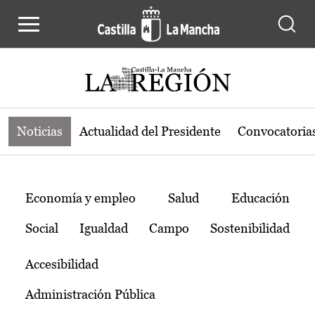
Noticias de la región de Castilla-L
Pasar al contenido principal
Noticias
Actualidad del Presidente
Convocatoria
Temas
Economía y empleo
Salud
Educación
Social
Igualdad
Campo
Sostenibilidad
Accesibilidad
Administración Pública