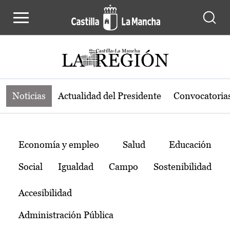
Noticias de la región de Castilla-L
Pasar al contenido principal
Noticias
Actualidad del Presidente
Convocatoria
Temas
Economía y empleo
Salud
Educación
Social
Igualdad
Campo
Sostenibilidad
Accesibilidad
Administración Pública