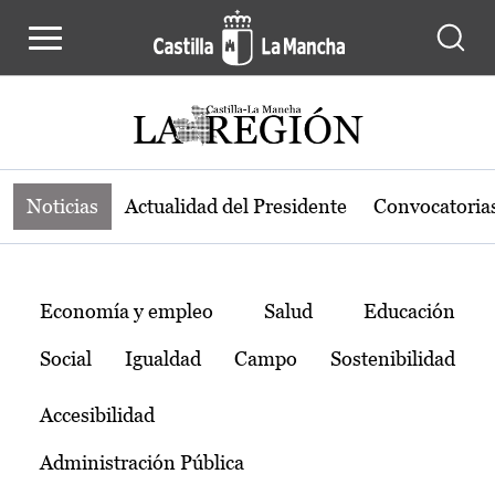
Noticias de la región de Castilla-L
Pasar al contenido principal
Noticias
Actualidad del Presidente
Convocatoria
Temas
Economía y empleo
Salud
Educación
Social
Igualdad
Campo
Sostenibilidad
Accesibilidad
Administración Pública