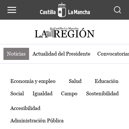
Noticias de la región de Castilla-L
Pasar al contenido principal
Noticias
Actualidad del Presidente
Convocatoria
Temas
Economía y empleo
Salud
Educación
Social
Igualdad
Campo
Sostenibilidad
Accesibilidad
Administración Pública