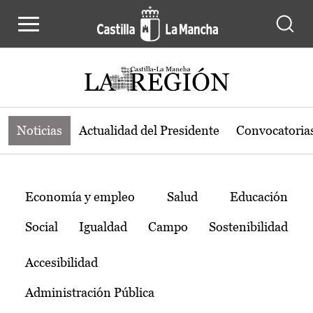
Noticias de la región de Castilla-L
Pasar al contenido principal
Noticias
Actualidad del Presidente
Convocatoria
Temas
Economía y empleo
Salud
Educación
Social
Igualdad
Campo
Sostenibilidad
Accesibilidad
Administración Pública