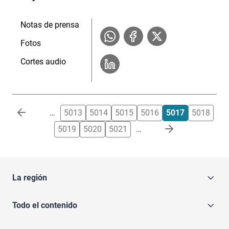
Notas de prensa
Fotos
Cortes audio
Paginación
…
5013
5014
5015
5016
5017
5018
5019
5020
5021
…
La región
Todo el contenido