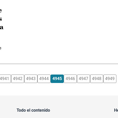
e
s
ia
e
4941
4942
4943
4944
4945
4946
4947
4948
4949
Todo el contenido
H