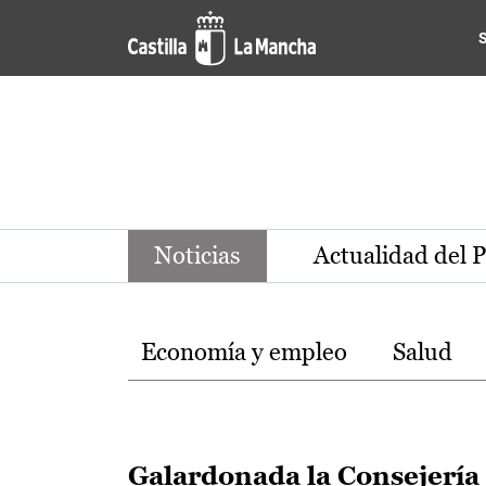
Noticias de la región de Ca
Pasar al contenido principal
Noticias
Actualidad del 
Temas
Economía y empleo
Salud
Galardonada la Consejería