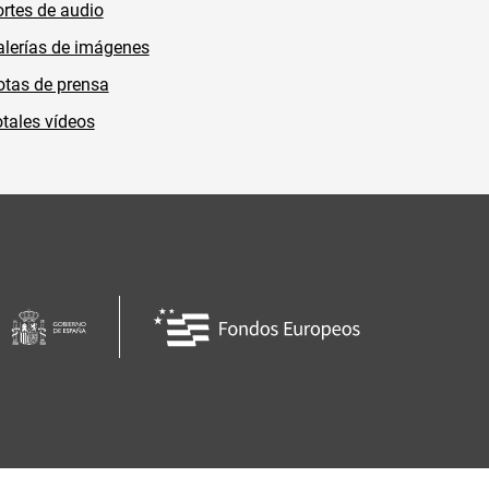
rtes de audio
lerías de imágenes
tas de prensa
tales vídeos