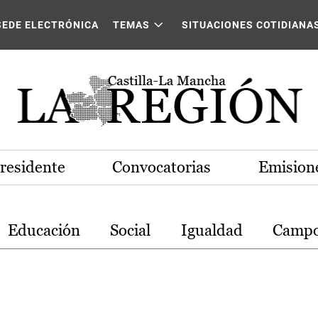
stilla-La Mancha
SEDE ELECTRÓNICA
TEMAS
SITUACIONES COTIDIANA
Presidente
Convocatorias
Emisione
Educación
Social
Igualdad
Camp