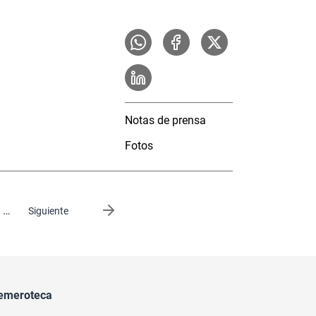
Notas de prensa
Fotos
…
Siguiente página
Siguiente
emeroteca