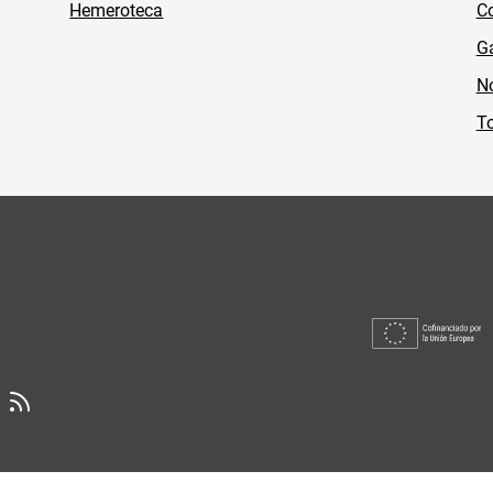
Hemeroteca
Co
Ga
No
To