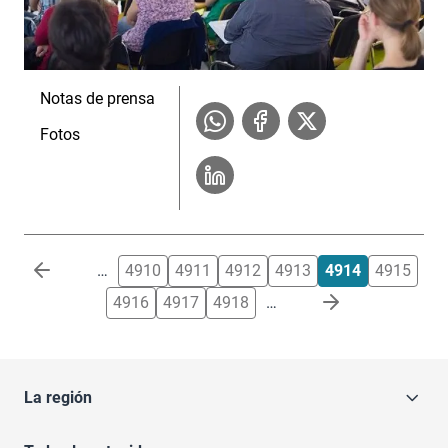
Notas de prensa
Fotos
Paginación
…
4910
4911
4912
4913
4914
4915
4916
4917
4918
…
La región