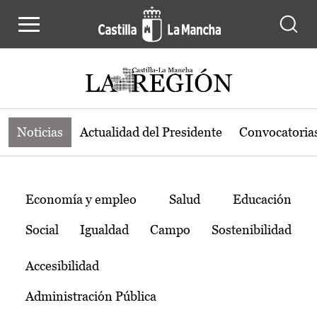
Noticias de la región de Castilla-L
Pasar al contenido principal
Noticias
Actualidad del Presidente
Convocatoria
Temas
Economía y empleo
Salud
Educación
Social
Igualdad
Campo
Sostenibilidad
Accesibilidad
Administración Pública