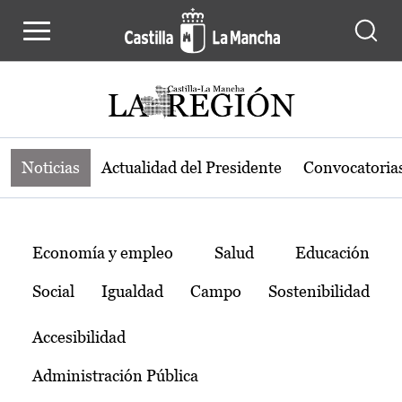
Noticias de la región de Castilla-L
Pasar al contenido principal
Noticias
Actualidad del Presidente
Convocatoria
Temas
Economía y empleo
Salud
Educación
Social
Igualdad
Campo
Sostenibilidad
Accesibilidad
Administración Pública