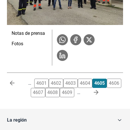
Notas de prensa
Fotos
Paginación
…
4601
4602
4603
4604
4605
4606
4607
4608
4609
…
La región