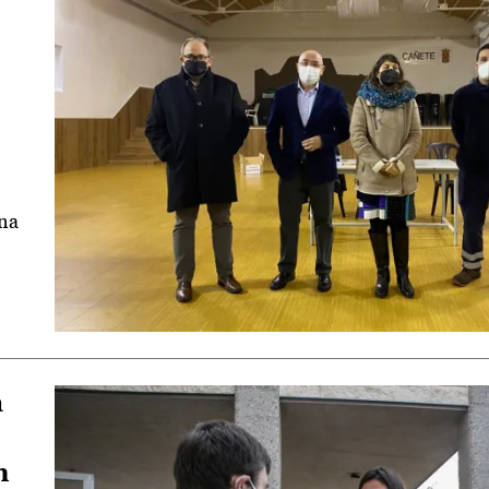
ana
a
n