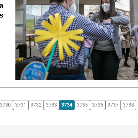
a
s
3730
3731
3732
3733
3734
3735
3736
3737
3738