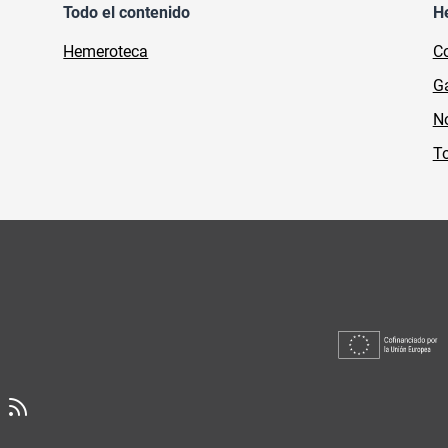
Todo el contenido
H
Hemeroteca
Co
Ga
No
To