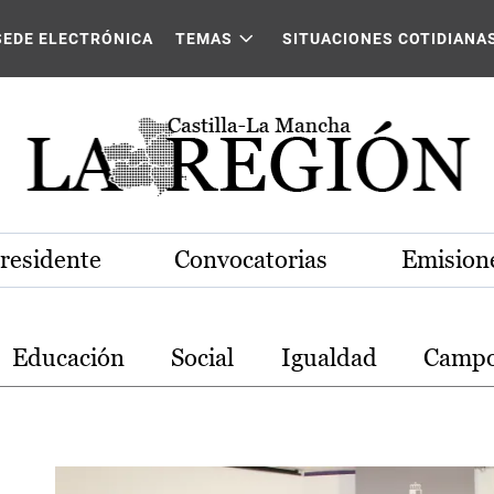
stilla-La Mancha
SEDE ELECTRÓNICA
TEMAS
SITUACIONES COTIDIANA
Presidente
Convocatorias
Emisione
Educación
Social
Igualdad
Camp