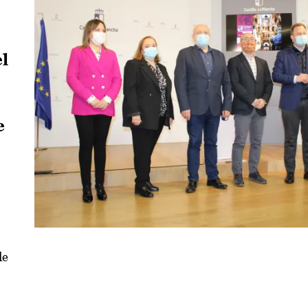
l
e
de