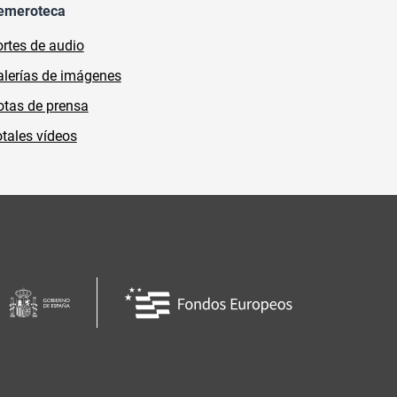
emeroteca
rtes de audio
lerías de imágenes
tas de prensa
tales vídeos