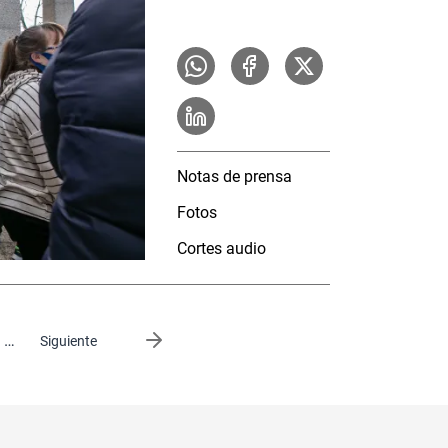
Notas de prensa
Fotos
Cortes audio
…
Siguiente página
Siguiente