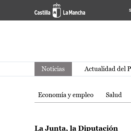
Noticias de la región de Ca
Pasar al contenido principal
Noticias
Actualidad del 
Temas
Economía y empleo
Salud
La Junta, la Diputación