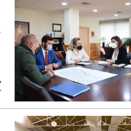
a
o
,