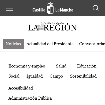
Noticias de la región de Castilla-L
Pasar al contenido principal
Noticias
Actualidad del Presidente
Convocatoria
Temas
Economía y empleo
Salud
Educación
Social
Igualdad
Campo
Sostenibilidad
Accesibilidad
Administración Pública