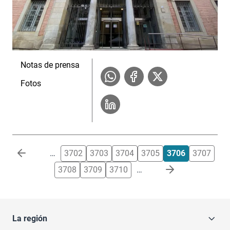
Notas de prensa
Fotos
Paginación
…
3702
3703
3704
3705
3706
3707
3708
3709
3710
…
La región