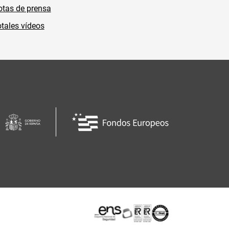
tas de prensa
tales vídeos
Certificaciones o