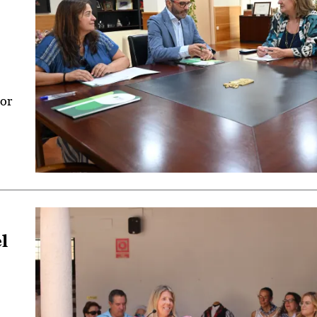
tor
l