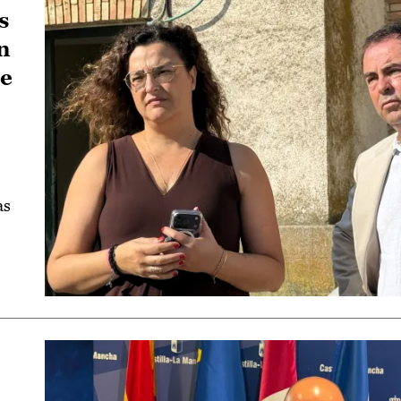
s
n
de
as