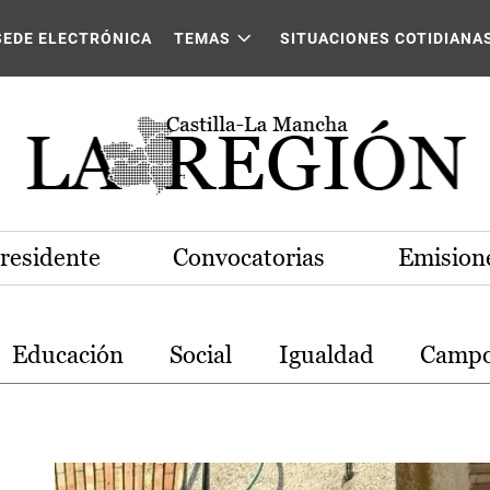
stilla-La Mancha
SEDE ELECTRÓNICA
TEMAS
SITUACIONES COTIDIANA
Presidente
Convocatorias
Emisione
Educación
Social
Igualdad
Camp