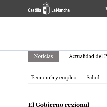
Noticias de la región de Ca
Pasar al contenido principal
Noticias
Actualidad del 
Temas
Economía y empleo
Salud
El Gobierno regional