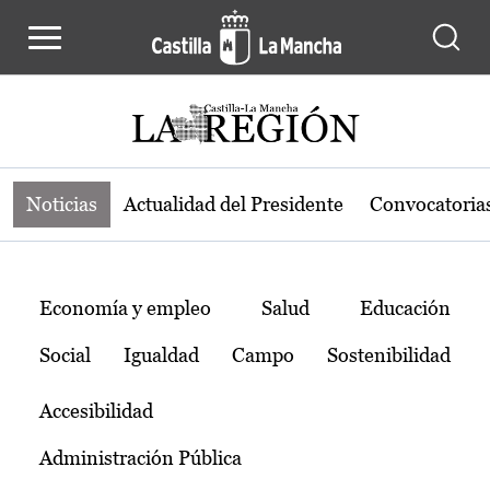
Noticias de la región de Castilla-L
Pasar al contenido principal
Noticias
Actualidad del Presidente
Convocatoria
Temas
Economía y empleo
Salud
Educación
Social
Igualdad
Campo
Sostenibilidad
Accesibilidad
Administración Pública