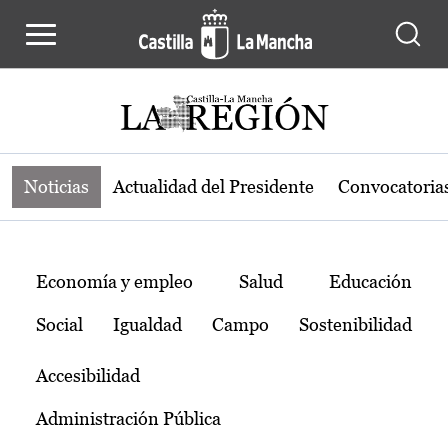
Noticias de la región de Castilla-L
Pasar al contenido principal
Noticias
Actualidad del Presidente
Convocatoria
Temas
Economía y empleo
Salud
Educación
Social
Igualdad
Campo
Sostenibilidad
Accesibilidad
Administración Pública