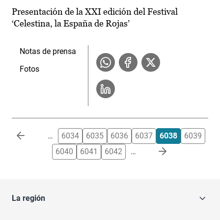
Presentación de la XXI edición del Festival
‘Celestina, la España de Rojas’
Notas de prensa
Fotos
Paginación
…
6034
6035
6036
6037
6038
6039
6040
6041
6042
…
La región