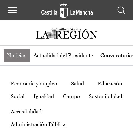
Noticias de la región de Castilla-L
Pasar al contenido principal
Noticias
Actualidad del Presidente
Convocatoria
Temas
Economía y empleo
Salud
Educación
Social
Igualdad
Campo
Sostenibilidad
Accesibilidad
Administración Pública