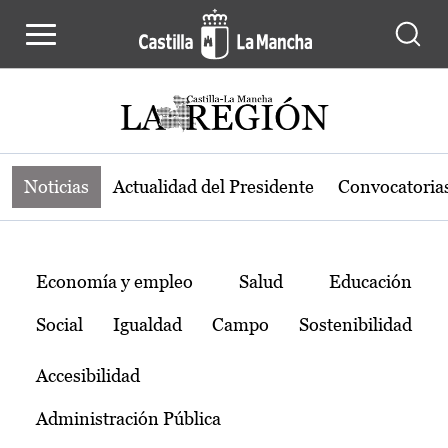
Noticias de la región de Castilla-L
Pasar al contenido principal
Noticias
Actualidad del Presidente
Convocatoria
Temas
Economía y empleo
Salud
Educación
Social
Igualdad
Campo
Sostenibilidad
Accesibilidad
Administración Pública