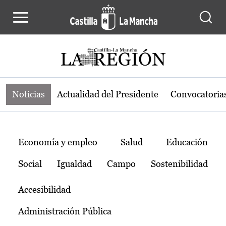
Noticias de la región de Castilla-L
Pasar al contenido principal
Noticias
Actualidad del Presidente
Convocatoria
Temas
Economía y empleo
Salud
Educación
Social
Igualdad
Campo
Sostenibilidad
Accesibilidad
Administración Pública