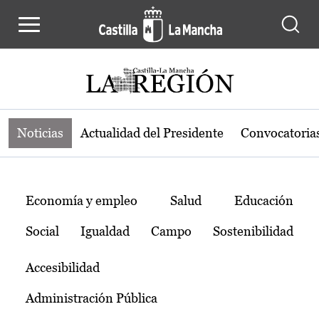
Noticias de la región de Castilla-L
Pasar al contenido principal
Noticias
Actualidad del Presidente
Convocatoria
Temas
Economía y empleo
Salud
Educación
Social
Igualdad
Campo
Sostenibilidad
Accesibilidad
Administración Pública