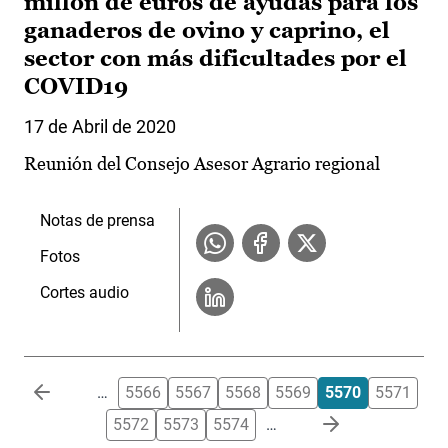
millón de euros de ayudas para los
ganaderos de ovino y caprino, el
sector con más dificultades por el
COVID19
17 de Abril de 2020
Reunión del Consejo Asesor Agrario regional
Notas de prensa
Fotos
Cortes audio
Paginación
…
5566
5567
5568
5569
5570
5571
5572
5573
5574
…