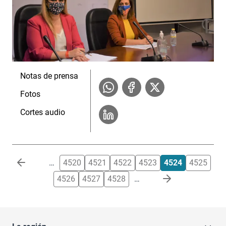
Notas de prensa
Fotos
Cortes audio
Paginación
…
4520
4521
4522
4523
4524
4525
4526
4527
4528
…