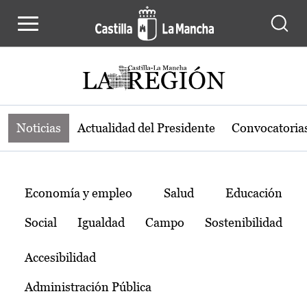
Noticias de la región de Castilla-L
Pasar al contenido principal
Noticias
Actualidad del Presidente
Convocatoria
Temas
Economía y empleo
Salud
Educación
Social
Igualdad
Campo
Sostenibilidad
Accesibilidad
Administración Pública