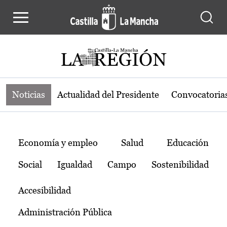
Noticias de la región de Castilla-L
Pasar al contenido principal
Noticias
Actualidad del Presidente
Convocatoria
Temas
Economía y empleo
Salud
Educación
Social
Igualdad
Campo
Sostenibilidad
Accesibilidad
Administración Pública