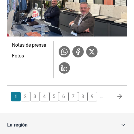
Notas de prensa
Fotos
Paginación
1
2
3
4
5
6
7
8
9
…
La región