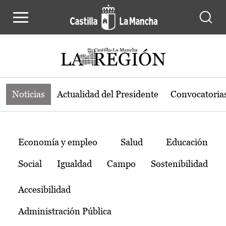
Noticias de la región de Castilla-L
Pasar al contenido principal
Noticias
Actualidad del Presidente
Convocatoria
Temas
Economía y empleo
Salud
Educación
Social
Igualdad
Campo
Sostenibilidad
Accesibilidad
Administración Pública