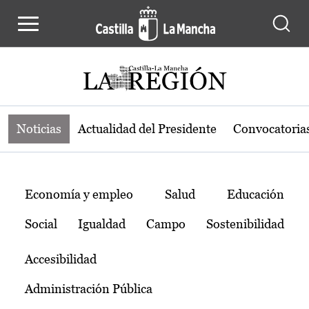
Noticias de la región de Castilla-L
Pasar al contenido principal
Noticias
Actualidad del Presidente
Convocatoria
Temas
Economía y empleo
Salud
Educación
Social
Igualdad
Campo
Sostenibilidad
Accesibilidad
Administración Pública