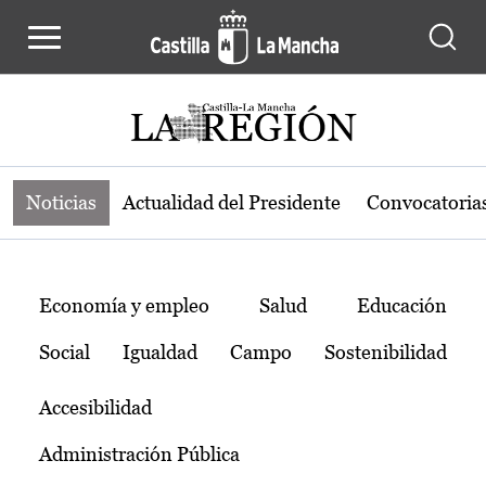
Noticias de la región de Castilla-L
Pasar al contenido principal
Noticias
Actualidad del Presidente
Convocatoria
Temas
Economía y empleo
Salud
Educación
Social
Igualdad
Campo
Sostenibilidad
Accesibilidad
Administración Pública