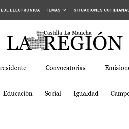
stilla-La Mancha
SEDE ELECTRÓNICA
TEMAS
SITUACIONES COTIDIANA
Presidente
Convocatorias
Emisione
Educación
Social
Igualdad
Camp