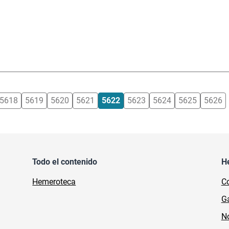
5618
5619
5620
5621
5622
5623
5624
5625
5626
Todo el contenido
H
Hemeroteca
Co
Ga
No