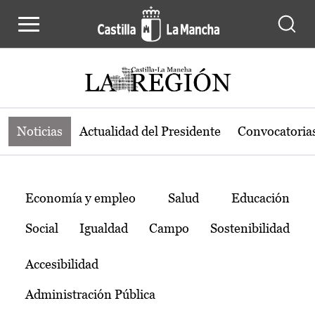
Noticias de la región de Castilla-L
Pasar al contenido principal
Noticias
Actualidad del Presidente
Convocatoria
Temas
Economía y empleo
Salud
Educación
Social
Igualdad
Campo
Sostenibilidad
Accesibilidad
Administración Pública