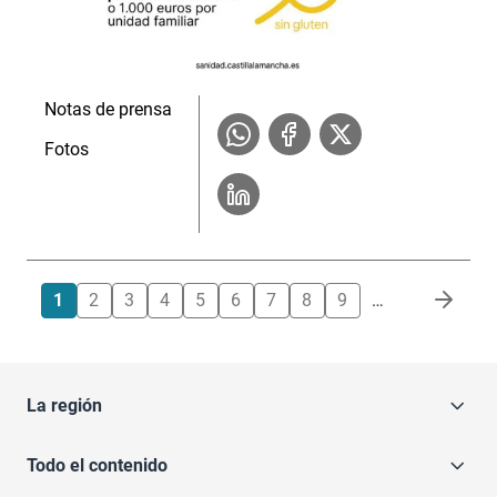
Notas de prensa
Fotos
Paginación
1
2
3
4
5
6
7
8
9
…
La región
Todo el contenido