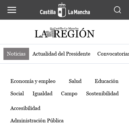
Noticias de la región de Castilla-L
Pasar al contenido principal
Noticias
Actualidad del Presidente
Convocatoria
Temas
Economía y empleo
Salud
Educación
Social
Igualdad
Campo
Sostenibilidad
Accesibilidad
Administración Pública