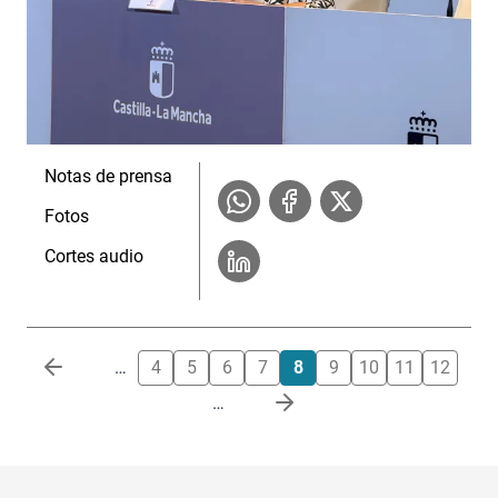
Notas de prensa
Fotos
Cortes audio
Paginación
…
4
5
6
7
8
9
10
11
12
…