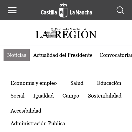
Noticias de la región de Castilla-L
Pasar al contenido principal
Noticias
Actualidad del Presidente
Convocatoria
Temas
Economía y empleo
Salud
Educación
Social
Igualdad
Campo
Sostenibilidad
Accesibilidad
Administración Pública