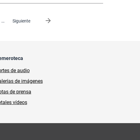
…
Siguiente página
Siguiente
emeroteca
rtes de audio
lerías de imágenes
tas de prensa
tales vídeos