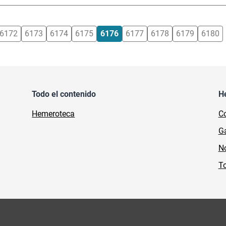
6172
6173
6174
6175
6176
6177
6178
6179
6180
Todo el contenido
H
Hemeroteca
Co
Ga
No
To