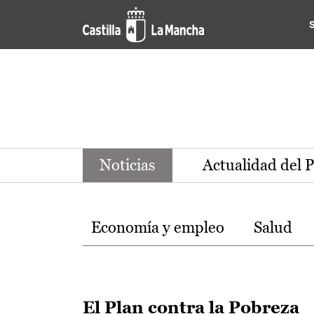
Noticias de la región de Ca
Pasar al contenido principal
Noticias
Actualidad del 
Temas
Economía y empleo
Salud
El Plan contra la Pobreza