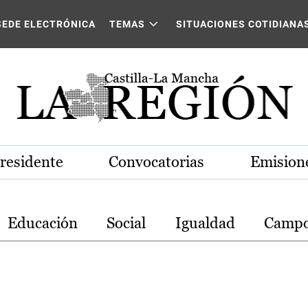
stilla-La Mancha
SEDE ELECTRÓNICA
TEMAS
SITUACIONES COTIDIANA
Presidente
Convocatorias
Emisione
Educación
Social
Igualdad
Camp