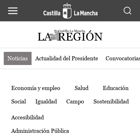
Noticias de la región de Castilla-L
Pasar al contenido principal
Noticias
Actualidad del Presidente
Convocatoria
Temas
Economía y empleo
Salud
Educación
Social
Igualdad
Campo
Sostenibilidad
Accesibilidad
Administración Pública