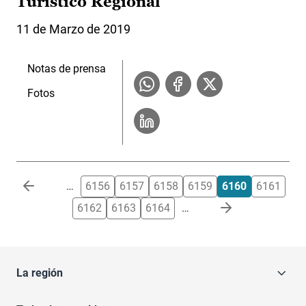
Turístico Regional
11 de Marzo de 2019
Notas de prensa
Fotos
Paginación
…
6156
6157
6158
6159
6160
6161
6162
6163
6164
…
La región