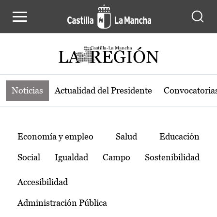
Noticias de la región de Castilla-L
Pasar al contenido principal
Noticias
Actualidad del Presidente
Convocatoria
Temas
Economía y empleo
Salud
Educación
Social
Igualdad
Campo
Sostenibilidad
Accesibilidad
Administración Pública