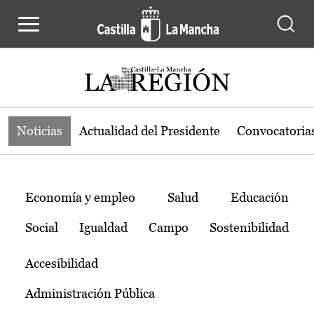
Noticias de la región de Castilla-L
Pasar al contenido principal
Noticias
Actualidad del Presidente
Convocatoria
Temas
Economía y empleo
Salud
Educación
Social
Igualdad
Campo
Sostenibilidad
Accesibilidad
Administración Pública