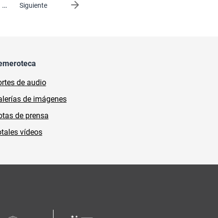
…
Siguiente página
Siguiente
emeroteca
rtes de audio
lerías de imágenes
tas de prensa
tales vídeos