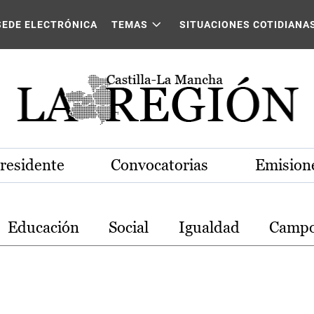
stilla-La Mancha
SEDE ELECTRÓNICA
TEMAS
SITUACIONES COTIDIANA
Presidente
Convocatorias
Emisione
Educación
Social
Igualdad
Camp