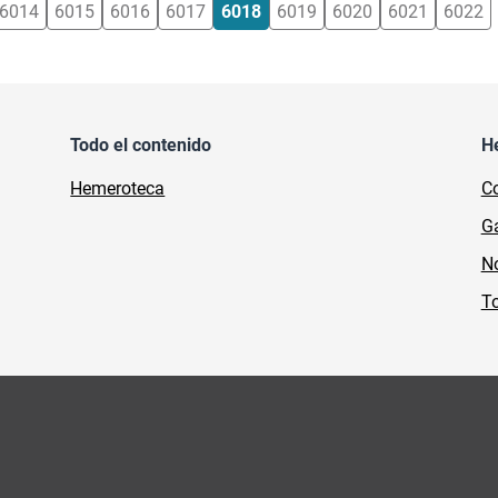
6014
6015
6016
6017
6018
6019
6020
6021
6022
Todo el contenido
H
Hemeroteca
Co
Ga
No
To