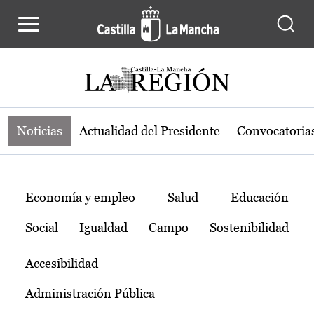
Noticias de la región de Castilla-L
Pasar al contenido principal
Noticias
Actualidad del Presidente
Convocatoria
Temas
Economía y empleo
Salud
Educación
Social
Igualdad
Campo
Sostenibilidad
Accesibilidad
Administración Pública