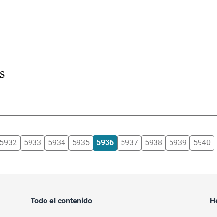
ES
5932
5933
5934
5935
5936
5937
5938
5939
5940
Todo el contenido
H