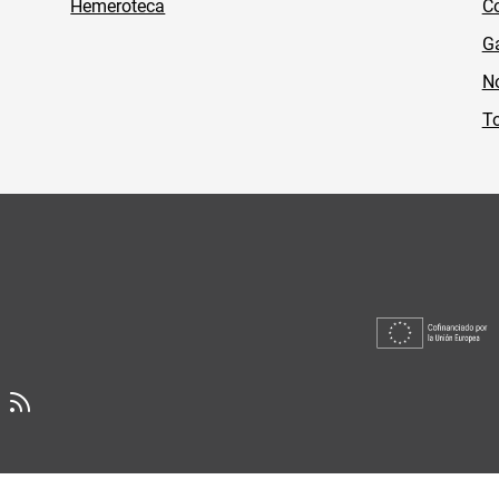
Hemeroteca
Co
Ga
No
To