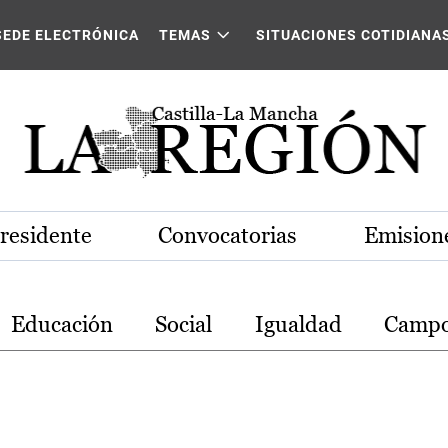
stilla-La Mancha
SEDE ELECTRÓNICA
TEMAS
SITUACIONES COTIDIANA
Presidente
Convocatorias
Emisione
Educación
Social
Igualdad
Camp