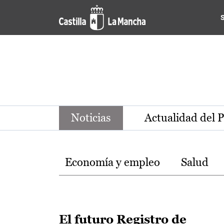
Noticias de la región de Ca
Pasar al contenido principal
Noticias
Actualidad del 
Temas
Economía y empleo
Salud
El futuro Registro de