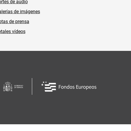
rtes de audio
lerías de imágenes
tas de prensa
tales vídeos