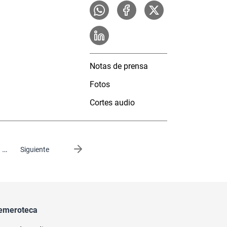
Notas de prensa
Fotos
Cortes audio
…
Siguiente página
Siguiente
emeroteca