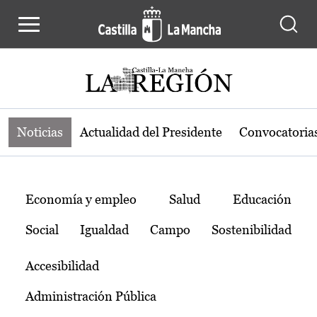
Noticias de la región de Castilla-L
Pasar al contenido principal
Noticias
Actualidad del Presidente
Convocatoria
Temas
Economía y empleo
Salud
Educación
Social
Igualdad
Campo
Sostenibilidad
Accesibilidad
Administración Pública