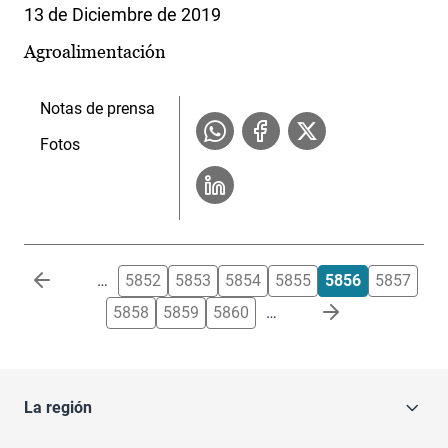
13 de Diciembre de 2019
Agroalimentación
Notas de prensa
Fotos
Paginación
…
5852
5853
5854
5855
5856
5857
5858
5859
5860
…
La región