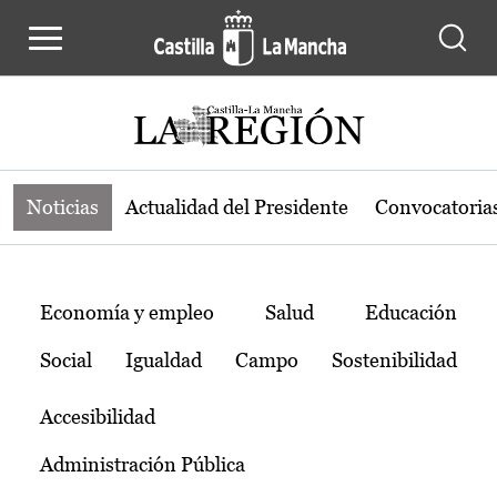
Noticias de la región de Castilla-L
Pasar al contenido principal
Noticias
Actualidad del Presidente
Convocatoria
Temas
Economía y empleo
Salud
Educación
Social
Igualdad
Campo
Sostenibilidad
Accesibilidad
Administración Pública