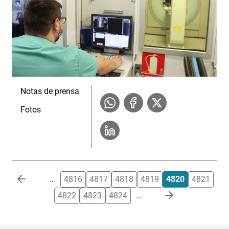
Notas de prensa
Fotos
Paginación
…
4816
4817
4818
4819
4820
4821
4822
4823
4824
…