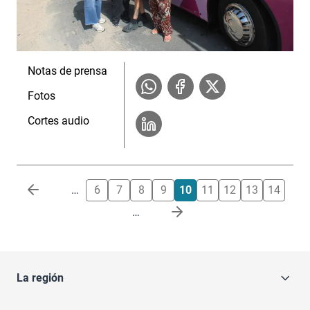
Notas de prensa
Fotos
Cortes audio
Paginación
…
6
7
8
9
10
11
12
13
14
…
La región