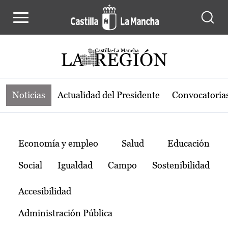
Noticias de la región de Castilla-L
Pasar al contenido principal
Noticias
Actualidad del Presidente
Convocatoria
Temas
Economía y empleo
Salud
Educación
Social
Igualdad
Campo
Sostenibilidad
Accesibilidad
Administración Pública