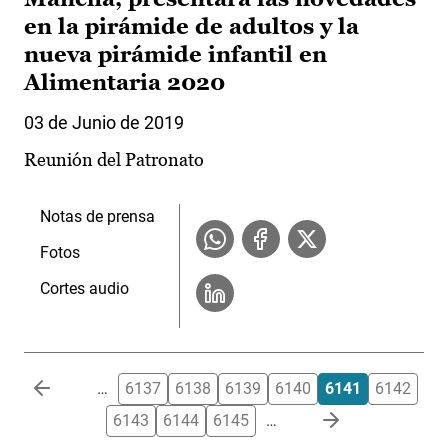
en la pirámide de adultos y la
nueva pirámide infantil en
Alimentaria 2020
03 de Junio de 2019
Reunión del Patronato
Notas de prensa
Fotos
Cortes audio
Paginación
…
6137
6138
6139
6140
6141
6142
6143
6144
6145
…