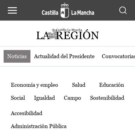
Noticias de la región de Castilla-L
Pasar al contenido principal
Noticias
Actualidad del Presidente
Convocatoria
Temas
Economía y empleo
Salud
Educación
Social
Igualdad
Campo
Sostenibilidad
Accesibilidad
Administración Pública