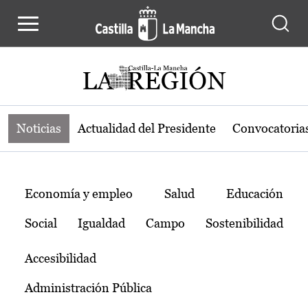
Noticias de la región de Castilla-L
Pasar al contenido principal
Noticias
Actualidad del Presidente
Convocatoria
Temas
Economía y empleo
Salud
Educación
Social
Igualdad
Campo
Sostenibilidad
Accesibilidad
Administración Pública