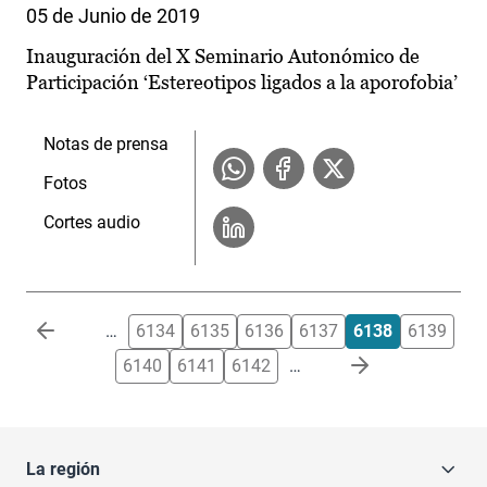
05 de Junio de 2019
Inauguración del X Seminario Autonómico de
Participación ‘Estereotipos ligados a la aporofobia’
Notas de prensa
Fotos
Cortes audio
Paginación
…
6134
6135
6136
6137
6138
6139
6140
6141
6142
…
La región