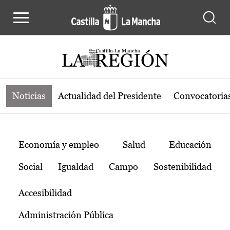
Noticias de la región de Castilla-L
Pasar al contenido principal
Noticias
Actualidad del Presidente
Convocatoria
Temas
Economía y empleo
Salud
Educación
Social
Igualdad
Campo
Sostenibilidad
Accesibilidad
Administración Pública