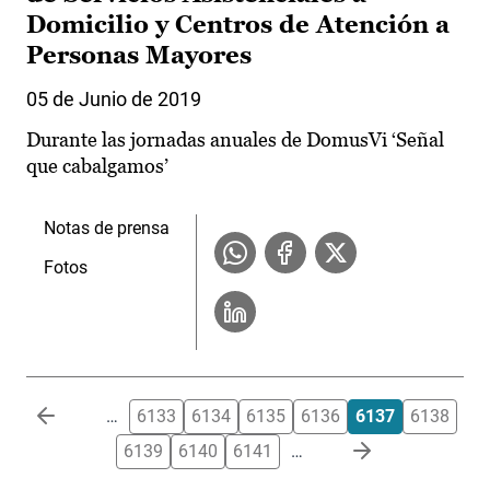
Domicilio y Centros de Atención a
Personas Mayores
05 de Junio de 2019
Durante las jornadas anuales de DomusVi ‘Señal
que cabalgamos’
Notas de prensa
Fotos
Paginación
…
6133
6134
6135
6136
6137
6138
6139
6140
6141
…