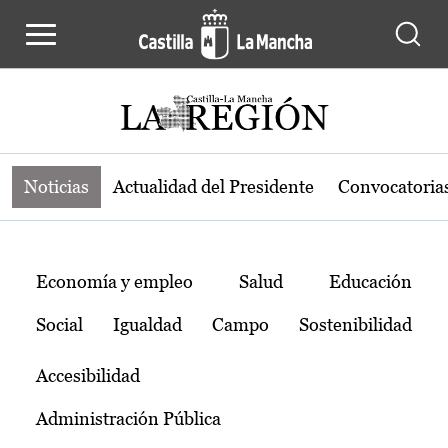
Noticias de la región de Castilla-L
Pasar al contenido principal
Noticias
Actualidad del Presidente
Convocatoria
Temas
Economía y empleo
Salud
Educación
Social
Igualdad
Campo
Sostenibilidad
Accesibilidad
Administración Pública