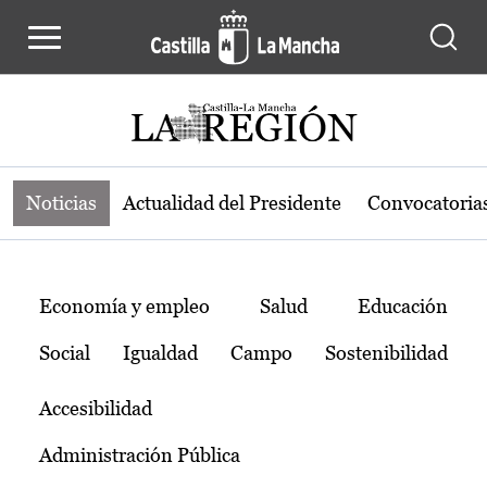
Noticias de la región de Castilla-L
Pasar al contenido principal
Noticias
Actualidad del Presidente
Convocatoria
Temas
Economía y empleo
Salud
Educación
Social
Igualdad
Campo
Sostenibilidad
Accesibilidad
Administración Pública