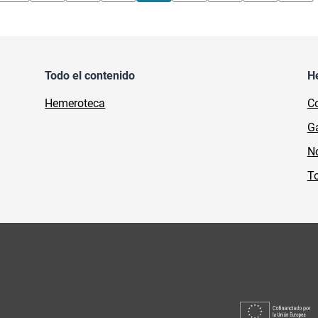
Todo el contenido
H
Hemeroteca
Co
Ga
No
To