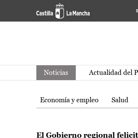
Noticias de la región de Ca
Pasar al contenido principal
Noticias
Actualidad del 
Temas
Economía y empleo
Salud
El Gobierno regional felici