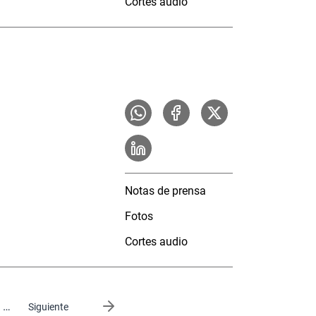
Cortes audio
Notas de prensa
Fotos
Cortes audio
…
Siguiente página
Siguiente