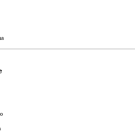
ha
e
ro
a