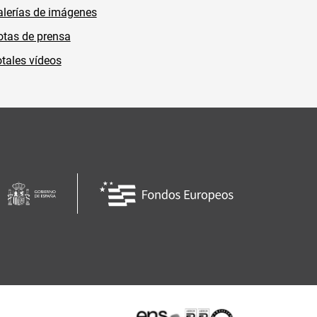
lerías de imágenes
tas de prensa
tales vídeos
Certificaciones o