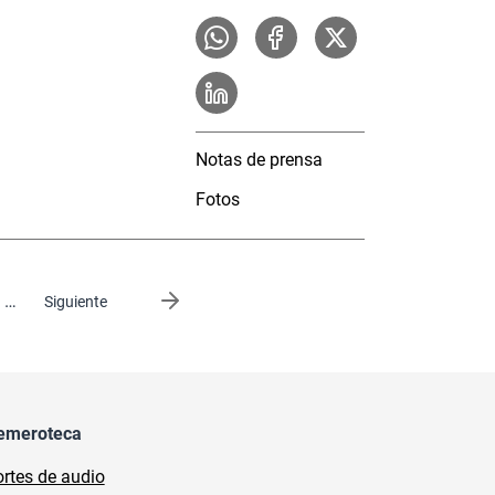
Notas de prensa
Fotos
…
Siguiente página
Siguiente
emeroteca
rtes de audio