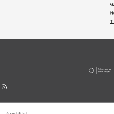
Ga
No
To
Accesibilidad