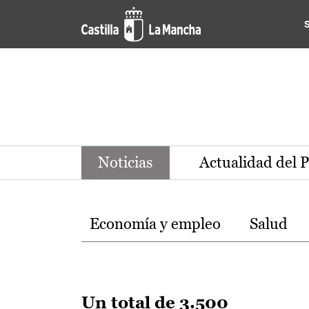
Noticias de la región de Ca
Pasar al contenido principal
Noticias
Actualidad del 
Temas
Economía y empleo
Salud
Un total de 3.500