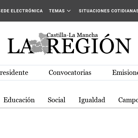
stilla-La Mancha
SEDE ELECTRÓNICA
TEMAS
SITUACIONES COTIDIANA
Presidente
Convocatorias
Emisione
Educación
Social
Igualdad
Camp