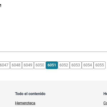
e
6047
6048
6049
6050
6051
6052
6053
6054
6055
Todo el contenido
H
Hemeroteca
Co