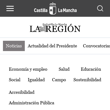
Noticias de la región de Castilla-L
Pasar al contenido principal
Noticias
Actualidad del Presidente
Convocatoria
Temas
Economía y empleo
Salud
Educación
Social
Igualdad
Campo
Sostenibilidad
Accesibilidad
Administración Pública