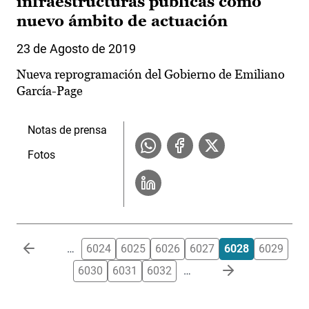
infraestructuras públicas como
nuevo ámbito de actuación
23 de Agosto de 2019
Nueva reprogramación del Gobierno de Emiliano
García-Page
Notas de prensa
Fotos
Paginación
…
6024
6025
6026
6027
6028
6029
6030
6031
6032
…