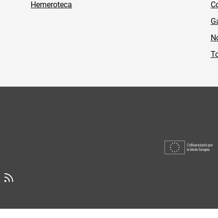
Hemeroteca
Co
Ga
No
To