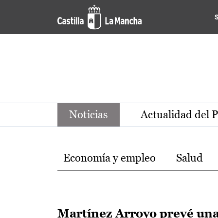
Noticias de la región de Ca
Pasar al contenido principal
Noticias
Actualidad del 
Temas
Economía y empleo
Salud
Martínez Arroyo prevé un