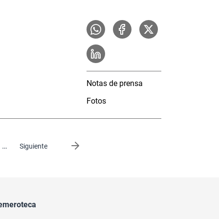
Notas de prensa
Fotos
…
Siguiente página
Siguiente
emeroteca