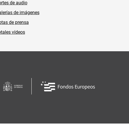
rtes de audio
lerías de imágenes
tas de prensa
tales vídeos