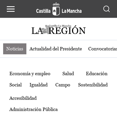
Noticias de la región de Castilla-L
Pasar al contenido principal
Noticias
Actualidad del Presidente
Convocatoria
Temas
Economía y empleo
Salud
Educación
Social
Igualdad
Campo
Sostenibilidad
Accesibilidad
Administración Pública