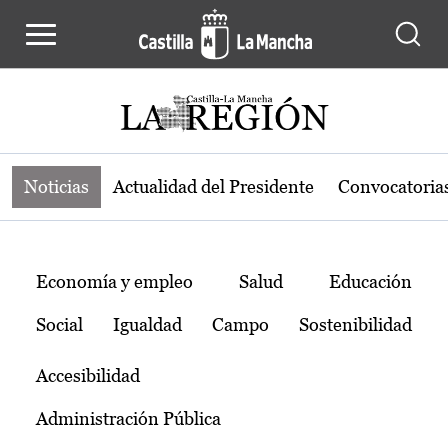
Noticias de la región de Castilla-L
Pasar al contenido principal
Noticias
Actualidad del Presidente
Convocatoria
Temas
Economía y empleo
Salud
Educación
Social
Igualdad
Campo
Sostenibilidad
Accesibilidad
Administración Pública