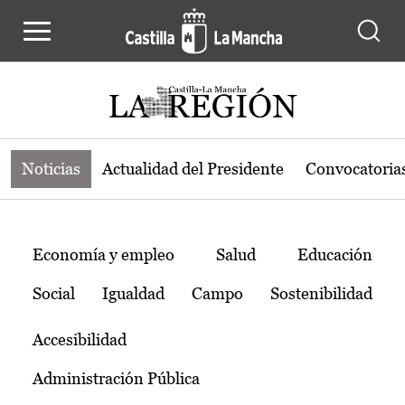
Noticias de la región de Castilla-L
Pasar al contenido principal
Noticias
Actualidad del Presidente
Convocatoria
Temas
Economía y empleo
Salud
Educación
Social
Igualdad
Campo
Sostenibilidad
Accesibilidad
Administración Pública