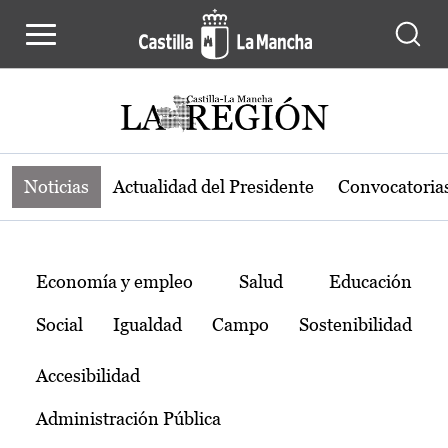
Noticias de la región de Castilla-L
Pasar al contenido principal
Noticias
Actualidad del Presidente
Convocatoria
Temas
Economía y empleo
Salud
Educación
Social
Igualdad
Campo
Sostenibilidad
Accesibilidad
Administración Pública