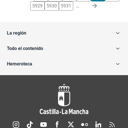
5929
5930
5931
…
La región
Todo el contenido
Hemeroteca
Redes sociales JCCM